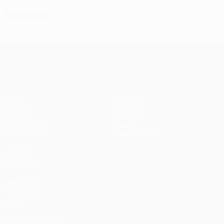
Disciplina
UEFA Champions League
Jogos
Equipas
UEFA.tv
Notícias
Sorteios
História
Passatempos
Sobre
Estatísticas
Loja (clubes)
VISITE
TAMBÉM
UEFA.com
Fundação
UEFA
MUDAR IDIOMA