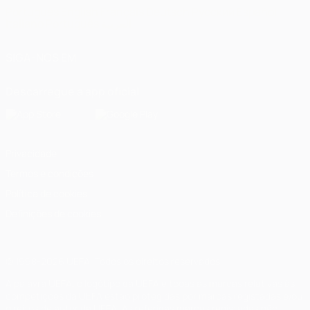
Português
English
Français
Deutsch
Русский
Español
Italiano
Português
العربية
SIGA-NOS EM
Descarregue a app oficial
Privacidade
Termos e condições
Política de cookies
Definições de cookies
© 1998-2026 UEFA. Todos os direitos reservados
A palavra UEFA, o logótipo da UEFA e todas as marcas relativas às
competições da UEFA estão protegidas por marcas registadas e/ou
direitos de autor da UEFA. As referidas marcas registadas não