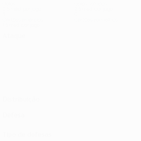
Golos
Golos sofridos
0,5 méd. por jogo
2,5 méd. por jogo
3
0
Cartões amarelos
Cartões vermelhos
1,5 méd. por jogo
Ataque
Distribuição
Defesa
Tipo de defesas