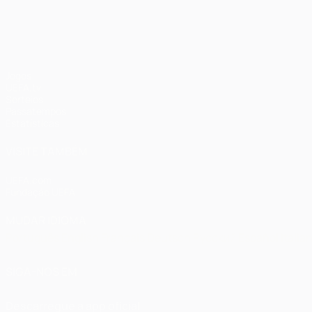
UEFA Champions League
Jogos
UEFA.tv
Sorteios
Passatempos
Estatísticas
VISITE TAMBÉM
UEFA.com
Fundação UEFA
MUDAR IDIOMA
Português
English
Français
Deutsch
Русский
Español
Italia
SIGA-NOS EM
Descarregue a app oficial