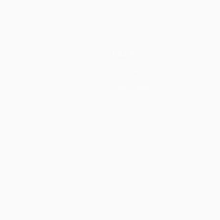
Equipas
Notícias
História
Sobre
Loja (clubes)
no
Português
العربية