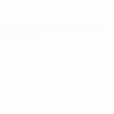
UEFA.com
Fundação
UEFA
MUDAR IDIOMA
Português
English
Français
Deutsch
Русский
Español
Italiano
Português
Privacidade
Termos e condições
Política de cookies
Definições de cookies
© 1998-2026 UEFA. Todos os direitos reservados
A palavra UEFA, o logótipo da UEFA e todas as marcas relativas às
competições da UEFA estão protegidas por marcas registadas e/ou
direitos de autor da UEFA. As referidas marcas registadas não
podem ser utilizadas para qualquer fim comercial. A utilização do