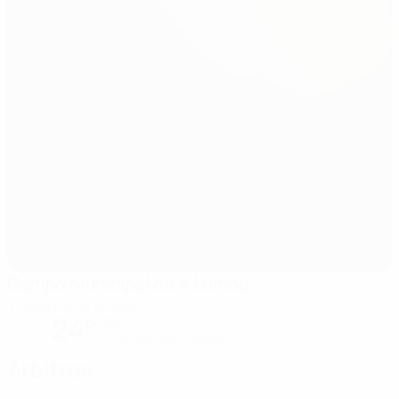
Campo Municipal de A Lomba
Vilagarcía de Arousa
24°
Sol
O relvado está excelente
Árbitros