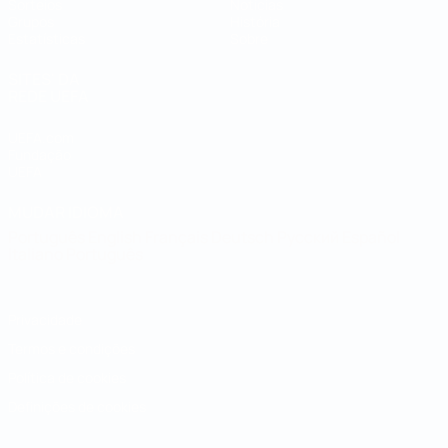
Sorteios
Notícias
Grupos
História
Estatísticas
Sobre
SITES' DA
REDE UEFA
UEFA.com
Fundação
UEFA
MUDAR IDIOMA
Português
English
Français
Deutsch
Русский
Español
Italiano
Português
Privacidade
Termos e condições
Política de cookies
Definições de cookies