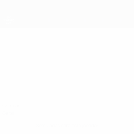
Saltar
para
o
conteúdo
principal
Taça das Regiões da UEFA
DAVID
David Uršič Estatísticas
URŠIČ
Ljubljana
Comparar
Geral
Sem dados para este jogador