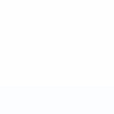
Taça das Regiões da UEFA
Jogos
Vídeos