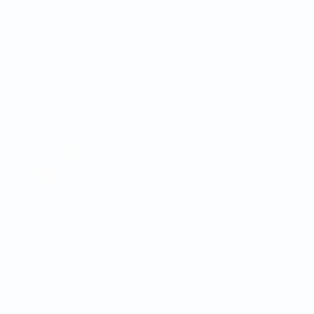
Sorteios
Notícias
Grupos
História
Estatísticas
Sobre
SITES' DA
REDE UEFA
UEFA.com
Fundação
UEFA
MUDAR IDIOMA
Português
English
Français
Deutsch
Русский
Español
Italiano
Português
Privacidade
Termos e condições
Política de cookies
Definições de cookies