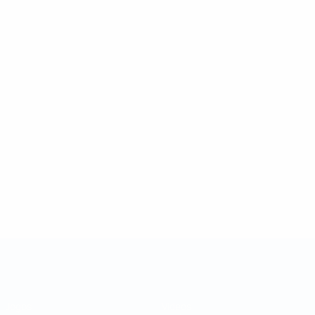
Taça das Regiões da UEFA
Jogos
Vídeos