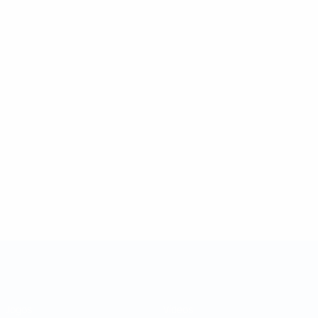
Taça das Regiões da UEFA
Jogos
Vídeos