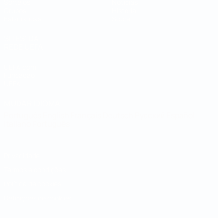
Sorteios
Notícias
Grupos
História
Estatísticas
Sobre
SITES' DA
REDE UEFA
UEFA.com
Fundação
UEFA
MUDAR IDIOMA
Português
English
Français
Deutsch
Русский
Español
Italiano
Português
Privacidade
Termos e condições
Política de cookies
Definições de cookies