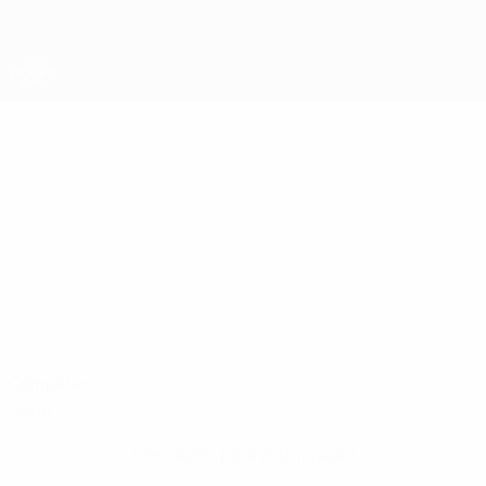
Saltar
para
o
conteúdo
principal
Taça das Regiões da UEFA
DAVID
David Blackwell Estatísticas
BLACKWELL
Vaud
Comparar
Geral
Sem dados para este jogador