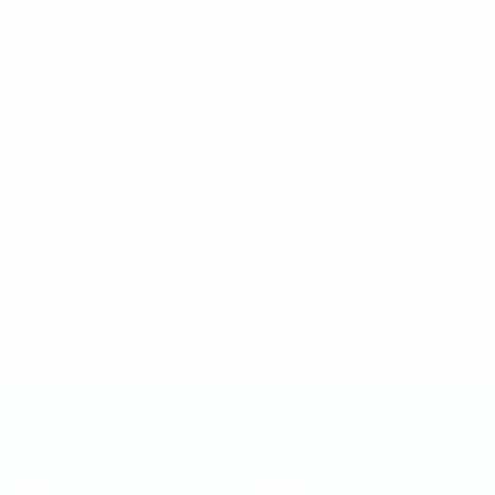
Taça das Regiões da UEFA
Jogos
Vídeos