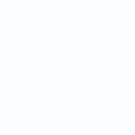
Sorteios
Notícias
Grupos
História
Estatísticas
Sobre
SITES' DA
REDE UEFA
UEFA.com
Fundação
UEFA
MUDAR IDIOMA
Português
English
Français
Deutsch
Русский
Español
Italiano
Português
Privacidade
Termos e condições
Política de cookies
Definições de cookies