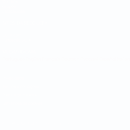
Sorteios
Grupos
Estatísticas
SITES' DA REDE UEFA
UEFA.com
Fundação UEFA
MUDAR IDIOMA
Português
English
Français
Deutsch
Русский
Español
Italia
Privacidade
Termos e condições
Política de cookies
Definições de cookies
© 1998-2026 UEFA. Todos os direitos reservados