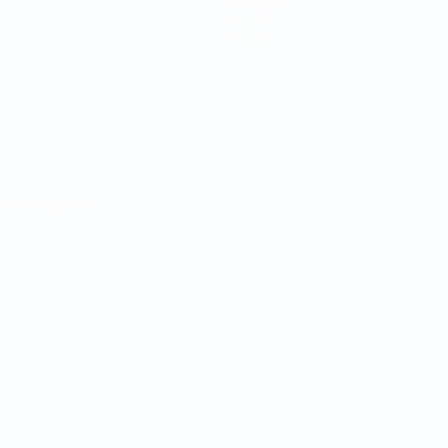
Notícias
História
Sobre
no
Português