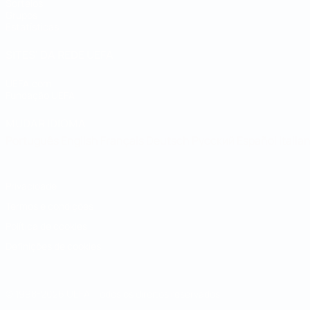
Sorteios
Grupos
Estatísticas
SITES' DA REDE UEFA
UEFA.com
Fundação UEFA
MUDAR IDIOMA
Português
English
Français
Deutsch
Русский
Español
Italia
Privacidade
Termos e condições
Política de cookies
Definições de cookies
© 1998-2026 UEFA. Todos os direitos reservados