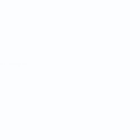
Notícias
História
Sobre
no
Português