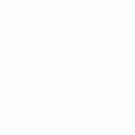
Sorteios
Notícias
Grupos
História
Estatísticas
Sobre
SITES' DA
REDE UEFA
UEFA.com
Fundação
UEFA
MUDAR IDIOMA
Português
English
Français
Deutsch
Русский
Español
Italiano
Português
Privacidade
Termos e condições
Política de cookies
Definições de cookies