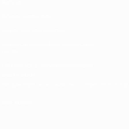
Rankings
Bilhetes/Hospitalidade
Loja das Selecções Nacionais
Loja das Competições Masculinas de Clubes
da UEFA
UEFA Men's Club Competitions Memorabilia
MUDAR IDIOMA
Português
English
Français
Deutsch
Русский
Español
Italiano
Portug
SIGA-NOS EM