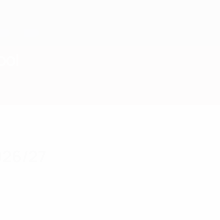
bol
026/27