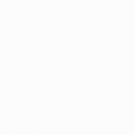
Fundação
UEFA
MUDAR IDIOMA
Português
English
Français
Deutsch
Русский
Español
Italiano
Português
Privacidade
Termos e condições
Política de cookies
Definições de cookies
© 1998-2026 UEFA. Todos os direitos reservados
A palavra UEFA, o logótipo da UEFA e todas as marcas relativas às
competições da UEFA estão protegidas por marcas registadas e/ou
direitos de autor da UEFA. As referidas marcas registadas não
podem ser utilizadas para qualquer fim comercial. A utilização do
UEFA.com implica o seu acordo com os Termos e Condições, e com
a Política de Privacidade.