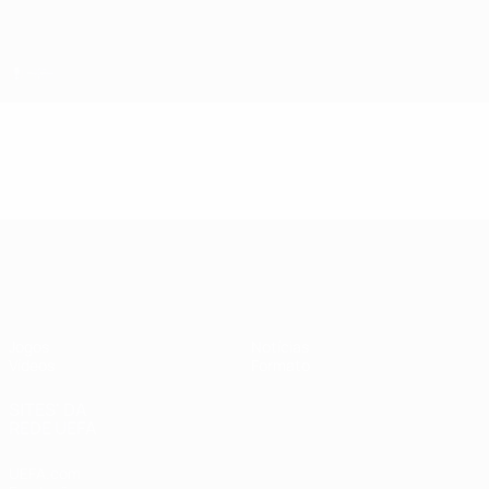
Saltar
para
o
conteúdo
principal
Finalíssima de Futsal
Vídeos
Destaques
Finalíssima de Futsal
Jogos
Notícias
Vídeos
Formato
SITES' DA
REDE UEFA
UEFA.com