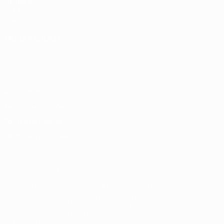
Fundação
UEFA
Loja
MUDAR IDIOMA
Português
English
Français
Deutsch
Русский
Español
Italiano
Português
Privacidade
Termos e condições
Política de cookies
Definições de cookies
© 1998-2026 UEFA. Todos os direitos reservados
A palavra UEFA, o logótipo da UEFA e todas as marcas relativas às
competições da UEFA estão protegidas por marcas registadas e/ou
direitos de autor da UEFA. As referidas marcas registadas não
podem ser utilizadas para qualquer fim comercial. A utilização do
UEFA.com implica o seu acordo com os Termos e Condições, e com