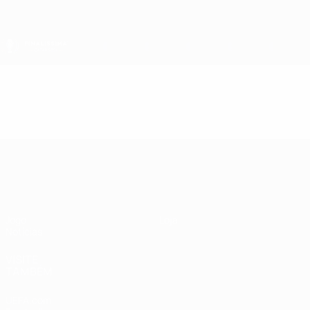
Saltar
para
o
conteúdo
principal
Finalíssima
Vídeos
Destaques
Finalíssima
Jogo
Loja
Notícias
VISITE
TAMBÉM
UEFA.com