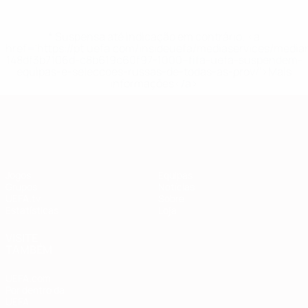
* Suspensa até indicação em contrário. <a
href='https://pt.uefa.com/insideuefa/mediaservices/medi
148df3b7106d-c8b619c60f97-1000--fifa-uefa-suspendem-
equipas-e-seleccoes-russas-de-todas-as-prov/'>Mais
informações</a>
Qualificação Europeia
Jogos
Equipas
Grupos
Notícias
UEFA.tv
Sobre
Estatísticas
Loja
VISITE
TAMBÉM
UEFA.com
Por dentro da
UEFA