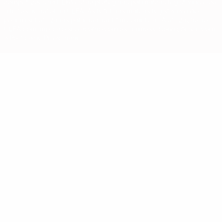
competições da UEFA estão protegidas por marcas registadas e/ou
direitos de autor da UEFA. As referidas marcas registadas não
podem ser utilizadas para qualquer fim comercial. A utilização do
UEFA.com implica o seu acordo com os Termos e Condições, e com
a Política de Privacidade.