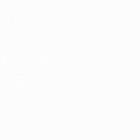
Fundação
UEFA
MUDAR IDIOMA
Português
English
Français
Deutsch
Русский
Español
Italiano
Português
Descarregue a app oficial
Privacidade
Termos e condições
Política de cookies
Definições de cookies
© 1998-2026 UEFA. Todos os direitos reservados
A palavra UEFA, o logótipo da UEFA e todas as marcas relativas às