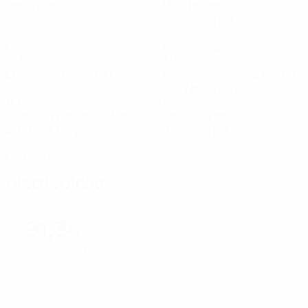
Jogos disputados
Minutos jogados
22,25 méd. por jogo
0
0
Golos
Assistências
91,34%
31,17
Eficácia de passe (%)
Velocidade máxima (km/h)
30,77 méd. por jogo
11,76
1
Distância percorrida (km)
Cartões amarelos
2,94 méd. por jogo
0,25 méd. por jogo
0
Cartões vermelhos
Distribuição
91,34
Eficácia de passe (%)