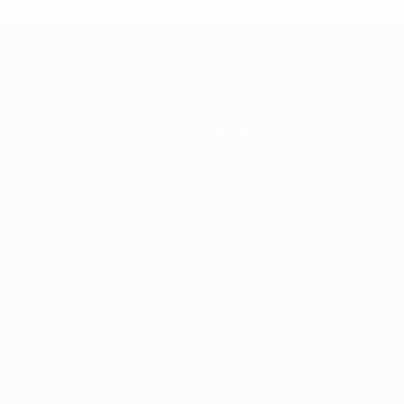
equipas-e-seleccoes-russas-de-todas-as-prov/'>Mais info
Equipas
Notícias
Sobre
Loja
no
Português