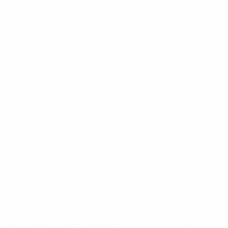
ews/0272-148df3b7106d-c8b619c60f97-1000--fifa-uefa-