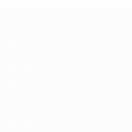
suspendem-
Qualificação Europeia
Jogos
Grupos
UEFA.tv
Estatísticas
VISITE TAMBÉM
UEFA.com
Por dentro da UEFA
Fundação UEFA
MUDAR IDIOMA
Português
English
Français
Deutsch
Русский
Español
Italia
Descarregue a app oficial