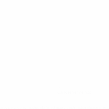
0
Cartões vermelhos
tps://pt.uefa.com/insideuefa/mediaservices/mediareleases/n