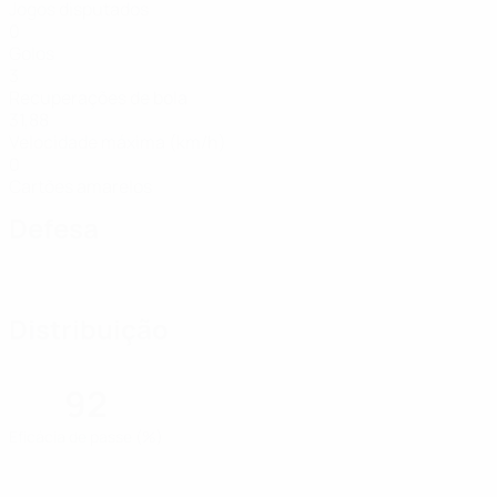
Jogos disputados
0
Golos
3
Recuperações de bola
31,88
Velocidade máxima (km/h)
0
Cartões amarelos
Defesa
Distribuição
92
Eficácia de passe (%)