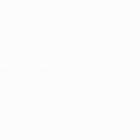
UEFA
Fundação
UEFA
MUDAR IDIOMA
Português
English
Français
Deutsch
Русский
Español
Italiano
Português
Descarregue a app oficial
Privacidade
Termos e condições
Política de cookies
Definições de cookies
© 1998-2026 UEFA. Todos os direitos reservados