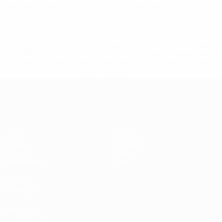
Cartões amarelos
Cartões vermelhos
* Suspensa até indicação em contrário. <a
href='https://pt.uefa.com/insideuefa/mediaservices/medi
148df3b7106d-c8b619c60f97-1000--fifa-uefa-suspendem-
equipas-e-seleccoes-russas-de-todas-as-prov/'>Mais
informações</a>
Qualificação Europeia
Jogos
Equipas
Grupos
Notícias
UEFA.tv
Sobre
Estatísticas
Loja
VISITE
TAMBÉM
UEFA.com
Por dentro da