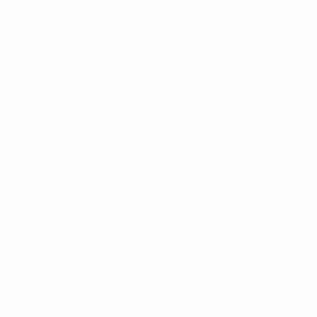
Jogos disputados
Minutos jogados
7,5 méd. por jogo
0
2
Golos
Total de remates
0,34 méd. por jogo
1
57,84%
Assistências
Eficácia de passe (%)
0,17 méd. por jogo
31,01
9,99
Velocidade máxima (km/h)
Distância percorrida (km)
28,2 méd. por jogo
1,67 méd. por jogo
0
0
Cartões amarelos
Cartões vermelhos
Ataque